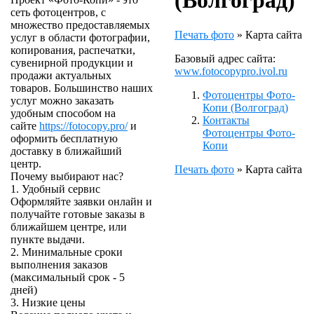
(Волгоград)
сеть фотоцентров, с
множество предоставляемых
Печать фото
»
Карта сайта
услуг в области фотографии,
копирования, распечатки,
Базовый адрес сайта:
сувенирной продукции и
www.fotocopypro.ivol.ru
продажи актуальных
товаров. Большинство наших
Фотоцентры Фото-
услуг можно заказать
Копи (Волгоград)
удобным способом на
Контакты
сайте
https://fotocopy.pro/
и
Фотоцентры Фото-
оформить бесплатную
Копи
доставку в ближайший
центр.
Печать фото
»
Карта сайта
Почему выбирают нас?
1. Удобный сервис
Оформляйте заявки онлайн и
получайте готовые заказы в
ближайшем центре, или
пункте выдачи.
2. Минимальные сроки
выполнения заказов
(максимальный срок - 5
дней)
3. Низкие цены